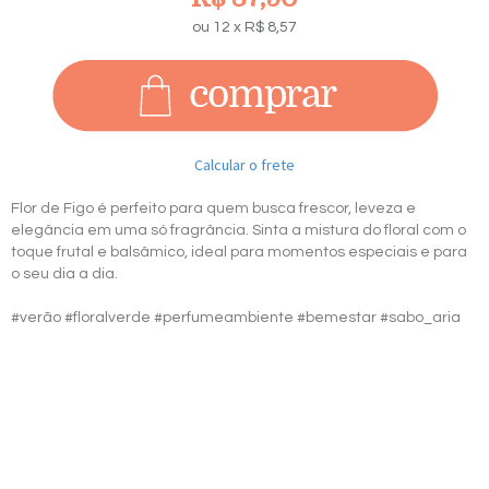
ou
12
x
R$
8,57
Calcular o frete
Flor de Figo é perfeito para quem busca frescor, leveza e
elegância em uma só fragrância. Sinta a mistura do floral com o
toque frutal e balsâmico, ideal para momentos especiais e para
o seu dia a dia.
#verão #floralverde #perfumeambiente #bemestar #sabo_aria