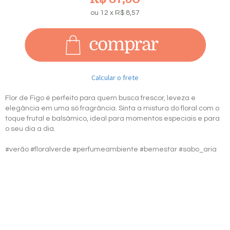
ou
12
x
R$
8,57
Calcular o frete
Flor de Figo é perfeito para quem busca frescor, leveza e
elegância em uma só fragrância. Sinta a mistura do floral com o
toque frutal e balsâmico, ideal para momentos especiais e para
o seu dia a dia.
#verão #floralverde #perfumeambiente #bemestar #sabo_aria