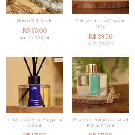
Gesso Perfumado
Vela perfumada Algodão
100g
R$
65,00
R$
39,50
ou
12
x
R$
6,34
ou
7
x
R$
6,22
Difusor de Aromas Elegance
Difusor de Aromas Cascas &
250 ml
Folhas 250 ml