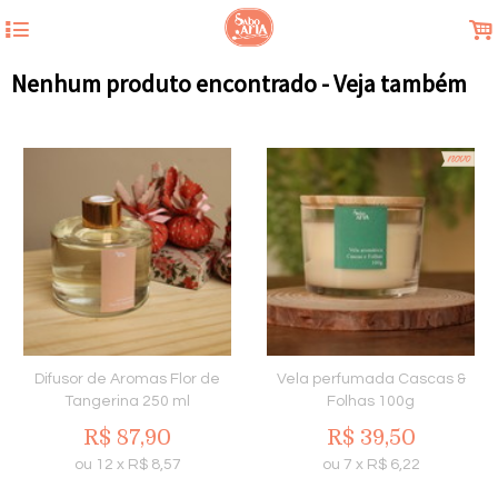
4
.
Nenhum produto encontrado - Veja também
Difusor de Aromas Flor de
Vela perfumada Cascas &
Tangerina 250 ml
Folhas 100g
R$
87,90
R$
39,50
ou
12
x
R$
8,57
ou
7
x
R$
6,22