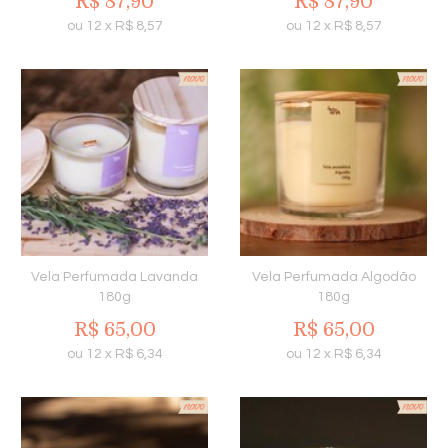
R$
87,90
R$
87,90
ou
12
x
R$
8,57
ou
12
x
R$
8,57
Vela Perfumada Lavanda
Vela Perfumada Algodão
180g
180g
R$
65,00
R$
65,00
ou
12
x
R$
6,34
ou
12
x
R$
6,34