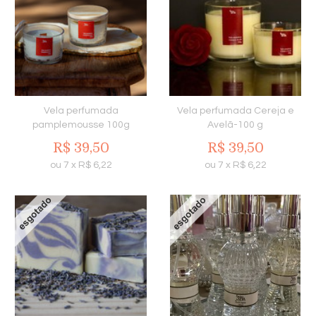
Vela perfumada
Vela perfumada Cereja e
pamplemousse 100g
Avelã-100 g
R$
39,50
R$
39,50
ou
7
x
R$
6,22
ou
7
x
R$
6,22