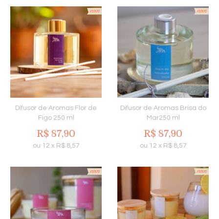
Difusor de Aromas Flor de
Difusor de Aromas Brisa do
Figo 250 ml
Mar250 ml
R$
87,90
R$
87,90
ou
12
x
R$
8,57
ou
12
x
R$
8,57