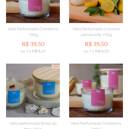
Vela Perfumada Cranberry
Vela Perfumada Coconut
100g
Lemonade 100g
R$
39,50
R$
39,50
ou
7
x
R$
6,22
ou
7
x
R$
6,22
Vela perfumada Brisa do
Vela Perfumada Cranberry