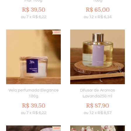
Mar 100g
180g
R$
39,50
R$
65,00
ou
7
x
R$
6,22
ou
12
x
R$
6,34
Vela perfumada Elegance
Difusor de Aromas
100g
Lavanda250 ml
R$
39,50
R$
87,90
ou
7
x
R$
6,22
ou
12
x
R$
8,57