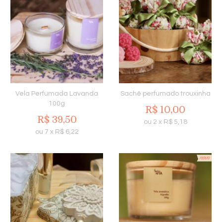
Vela Perfumada Lavanda
Sachê perfumado trouxinha
100g
R$
10,00
R$
39,50
ou
2
x
R$
5,18
ou
7
x
R$
6,22