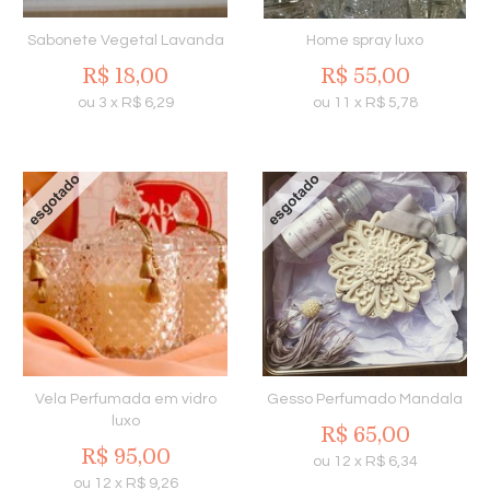
Sabonete Vegetal Lavanda
Home spray luxo
R$
18,00
R$
55,00
ou
3
x
R$
6,29
ou
11
x
R$
5,78
Vela Perfumada em vidro
Gesso Perfumado Mandala
luxo
R$
65,00
R$
95,00
ou
12
x
R$
6,34
ou
12
x
R$
9,26