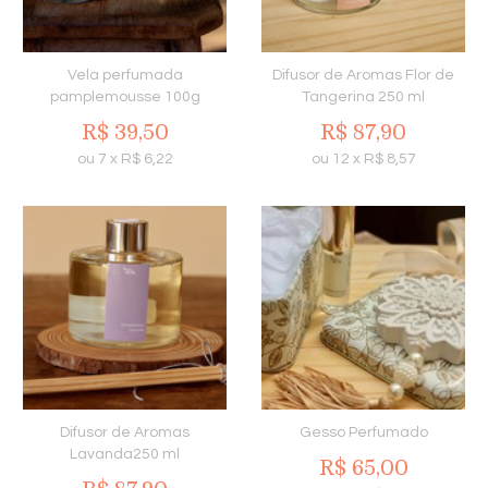
Vela perfumada
Difusor de Aromas Flor de
pamplemousse 100g
Tangerina 250 ml
R$
39,50
R$
87,90
ou
7
x
R$
6,22
ou
12
x
R$
8,57
Difusor de Aromas
Gesso Perfumado
Lavanda250 ml
R$
65,00