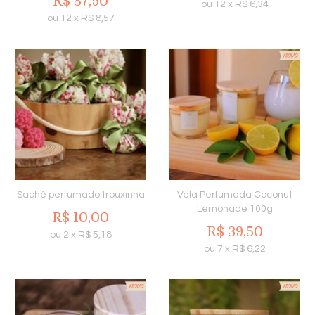
R$
87,90
ou
12
x
R$
6,34
ou
12
x
R$
8,57
Sachê perfumado trouxinha
Vela Perfumada Coconut
Lemonade 100g
R$
10,00
R$
39,50
ou
2
x
R$
5,18
ou
7
x
R$
6,22