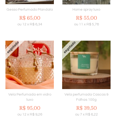
Gesso Perfumado Mandala
Home spray luxo
R$
65,00
R$
55,00
ou
12
x
R$
6,34
ou
11
x
R$
5,78
Vela Perfumada em vidro
Vela perfumada Cascas &
luxo
Folhas 100g
R$
95,00
R$
39,50
ou
12
x
R$
9,26
ou
7
x
R$
6,22