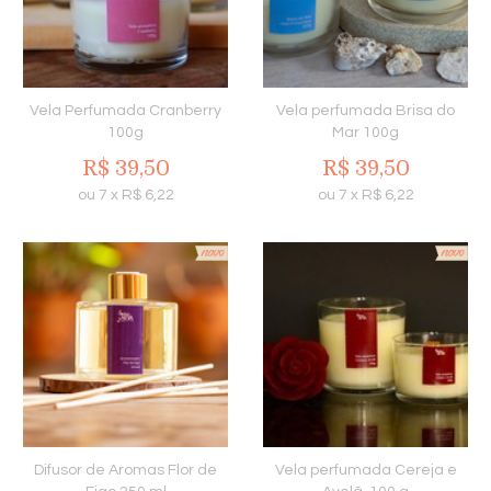
Vela Perfumada Cranberry
Vela perfumada Brisa do
100g
Mar 100g
R$
39,50
R$
39,50
ou
7
x
R$
6,22
ou
7
x
R$
6,22
Difusor de Aromas Flor de
Vela perfumada Cereja e