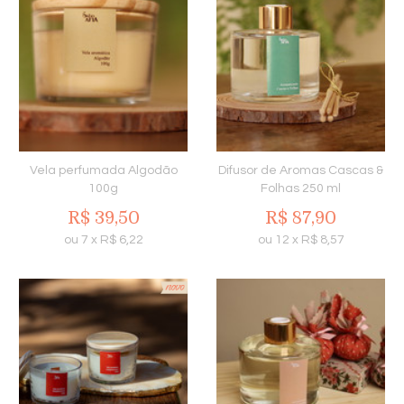
Vela perfumada Algodão
Difusor de Aromas Cascas &
100g
Folhas 250 ml
R$
39,50
R$
87,90
ou
7
x
R$
6,22
ou
12
x
R$
8,57