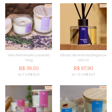
Vela Perfumada Lavanda
Difusor de Aromas Elegance
100g
250 ml
R$
39,50
R$
87,90
ou
7
x
R$
6,22
ou
12
x
R$
8,57