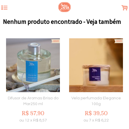
4
.
Nenhum produto encontrado - Veja também
Difusor de Aromas Brisa do
Vela perfumada Elegance
Mar250 ml
100g
R$
87,90
R$
39,50
ou
12
x
R$
8,57
ou
7
x
R$
6,22