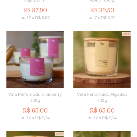
Figo 250 ml
Avelã-100 g
R$
87,90
R$
39,50
ou
12
x
R$
8,57
ou
7
x
R$
6,22
Vela Perfumada Cranberry
Vela Perfumada Algodão
180g
180g
R$
65,00
R$
65,00
ou
12
x
R$
6,34
ou
12
x
R$
6,34