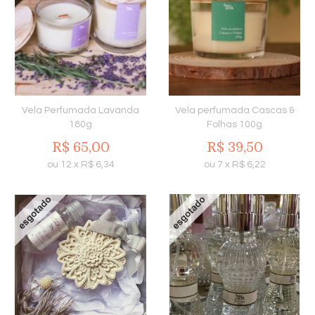
Vela Perfumada Lavanda
Vela perfumada Cascas &
180g
Folhas 100g
R$
65,00
R$
39,50
ou
12
x
R$
6,34
ou
7
x
R$
6,22