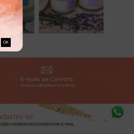
E-mails de Contato
analucia@saboaria.com.br
adastre-se
CEBA NOSSAS NOVIDADES POR E-MAIL