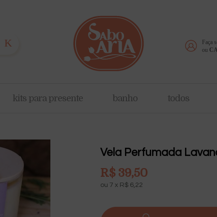
K
Faça 
ou
CA
kits para presente
banho
todos
Vela Perfumada Lavan
R$
39,50
ou
7
x
R$
6,22