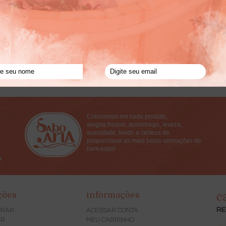
Colocamos em cada produto,
alegria,frescor, aconchego, leveza,
suavidade, tendo a certeza de
proporcionar as mais belas sensações de
bem estar!
h
ções
informações
c
RE
PRAR
ACESSAR CONTA
AR
MEU CARRINHO