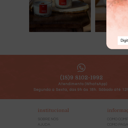
(18)9 8102-1992
Atendimento (WhatsApp)
Segunda a Sexta, das 9h às 18h. Sábado até 12
institucional
informa
SOBRE NÓS
COMO COM
AJUDA
COMO PAG