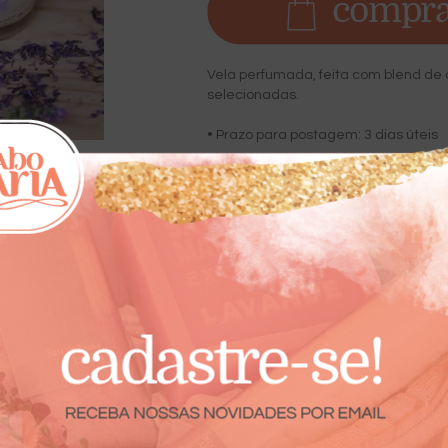
Vela perfumada, feita com blend de
selecionadas.
• Prazo para postagem:
3 dias úteis